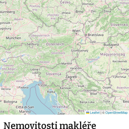
Leaflet
|
©
OpenStreetMap
Nemovitosti makléře