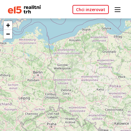
Chci inzerovat
+
−