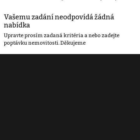
Vašemu zadání neodpovídá žádná
nabídka
Upravte prosím zadaná kritéria a nebo zadejte
poptávku nemovitosti. Děkujeme
Obchodní podmínky
Pravidla inzerce
Ceník
Registrace
Kontakt
© 2022 - 2026 Copyright CZECH NEWS CENTER a.s. a dodavatelé
obsahu |
Autorská práva k publikovaným materiálům
|
Podmínky pro
užívání služby informační společnosti
|
Informace o zpracování