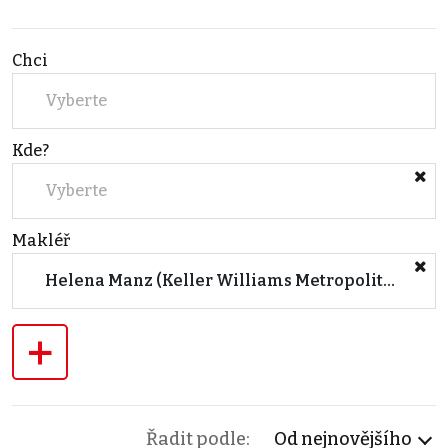
Chci
Vyberte
Kde?
Vyberte
Makléř
Helena Manz (Keller Williams Metropolitan)
+
Řadit podle:
Od nejnovějšího