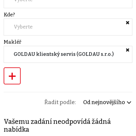
Kde?
Vyberte
Makléř
GOLDAU klientský servis (GOLDAU s.r.o.)
+
Řadit podle:
Od nejnovějšího
Vašemu zadání neodpovídá žádná
nabídka