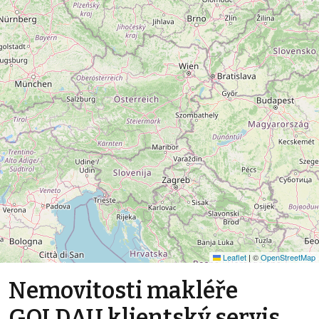
Leaflet
|
©
OpenStreetMap
Nemovitosti makléře
GOLDAU klientský servis