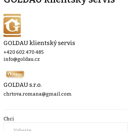
GOLDAU klientský servis
+420 602 470 485
info@goldau.cz
GOLDAU s.r.o.
chrtova.romana@gmail.com
Chci
Vyberte