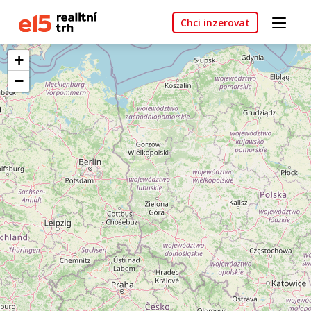
Chci inzerovat
+
−