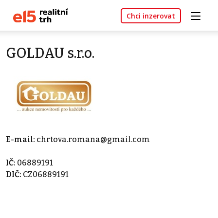
Chci inzerovat
GOLDAU s.r.o.
E-mail:
chrtova.romana@gmail.com
IČ:
06889191
DIČ:
CZ06889191