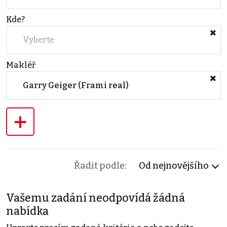
Kde?
Vyberte
Makléř
Garry Geiger (Frami real)
+
Řadit podle:
Od nejnovějšího
Vašemu zadání neodpovídá žádná
nabídka