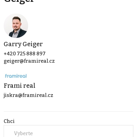
Garry Geiger
+420 725 888 897
geiger@framireal.cz
Frami real
jiskra@framireal.cz
Chci
Vyberte