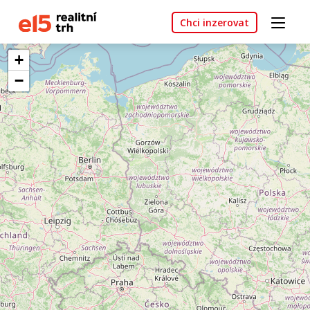
Chci inzerovat
+
−