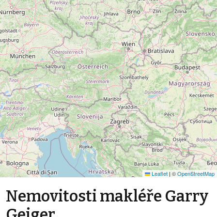
Leaflet
|
©
OpenStreetMap
Nemovitosti makléře Garry
Geiger