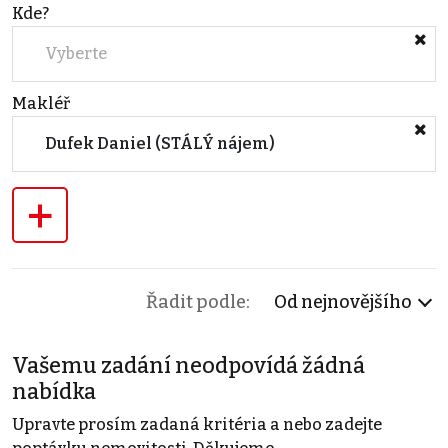
Kde?
Vyberte
Makléř
Dufek Daniel (STÁLÝ nájem)
+
Řadit podle:
Od nejnovějšího
Vašemu zadání neodpovídá žádná
nabídka
Upravte prosím zadaná kritéria a nebo zadejte