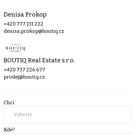
Denisa Prokop
+420 777 131 222
denisa.prokop@boutiq.cz
BOUTIQ Real Estate s.r.o.
+420 737 226 677
prodej@boutiq.cz
Chci
Vyberte
Kde?