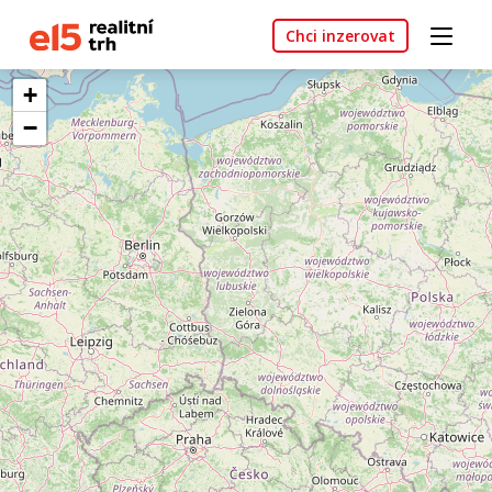
Chci inzerovat
+
−