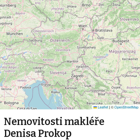
Leaflet
|
©
OpenStreetMap
Nemovitosti makléře
Denisa Prokop