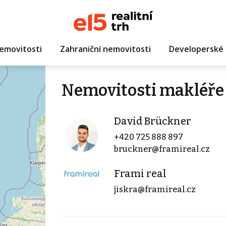
emovitosti
Zahraniční nemovitosti
Developerské 
Nemovitosti makléře
David Brückner
+420 725 888 897
bruckner@framireal.cz
Frami real
jiskra@framireal.cz