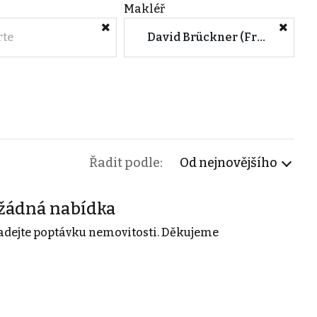
Makléř
rte
David Brückner (Frami real)
Řadit podle:
Od nejnovějšího
žádná nabídka
adejte poptávku nemovitosti. Děkujeme