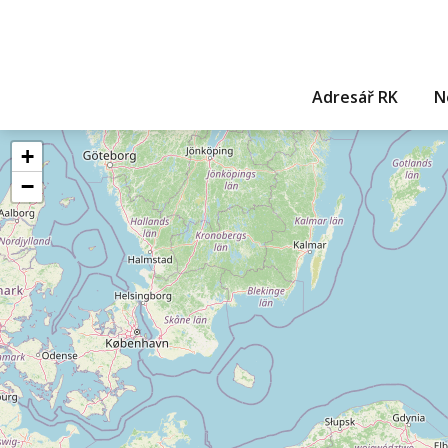
Adresář RK
N
+
−