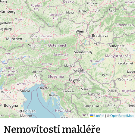
Leaflet
|
©
OpenStreetMap
Nemovitosti makléře