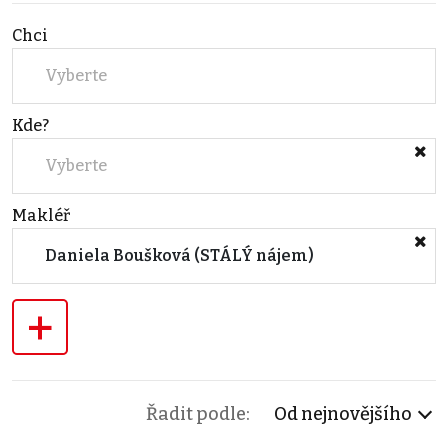
Chci
Vyberte
Kde?
Vyberte
Makléř
Daniela Boušková (STÁLÝ nájem)
+
Řadit podle:
Od nejnovějšího