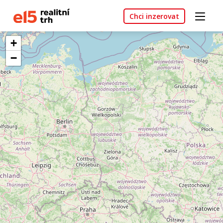
Chci inzerovat
+
−