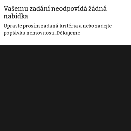
Vašemu zadání neodpovídá žádná
nabídka
Upravte prosím zadaná kritéria a nebo zadejte
poptávku nemovitosti. Děkujeme
Obchodní podmínky
Pravidla inzerce
Ceník
Registrace
Kontakt
© 2022 - 2026 Copyright CZECH NEWS CENTER a.s. a dodavatelé
obsahu |
Autorská práva k publikovaným materiálům
|
Podmínky pro
užívání služby informační společnosti
|
Informace o zpracování
osobních údajů
|
Cookies
|
Nastavení soukromí
|
Vlastnická
struktura
|
Jednotné kontaktní místo / Single Point of Contact
|
Podat