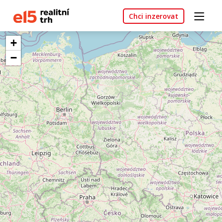
Chci inzerovat
+
−