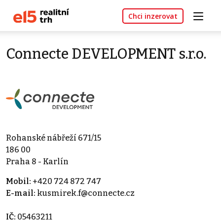
Chci inzerovat
Connecte DEVELOPMENT s.r.o.
Rohanské nábřeží 671/15
186 00
Praha 8 - Karlín
Mobil:
+420 724 872 747
E-mail:
kusmirek.f@connecte.cz
IČ:
05463211