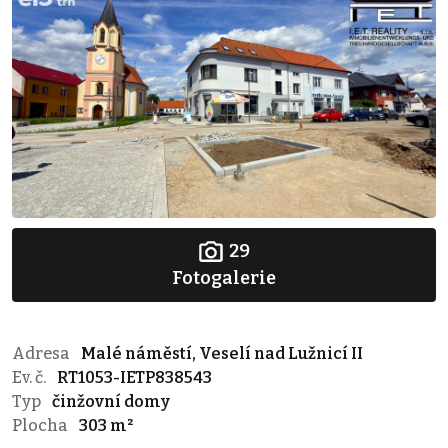
29
Fotogalerie
Adresa
Malé náměstí, Veselí nad Lužnicí II
Ev. č.
RT1053-IETP838543
Typ
činžovní domy
Plocha
303 m²