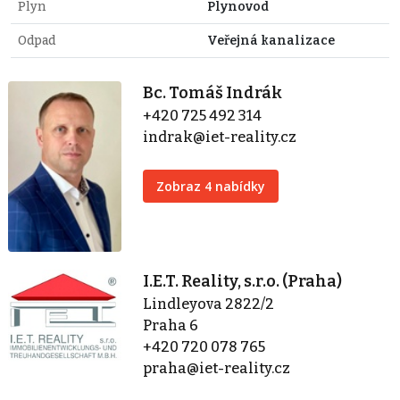
Plyn
Plynovod
Odpad
Veřejná kanalizace
Bc. Tomáš Indrák
+420 725 492 314
indrak@iet-reality.cz
Zobraz 4 nabídky
I.E.T. Reality, s.r.o. (Praha)
Lindleyova 2822/2
Praha 6
+420 720 078 765
praha@iet-reality.cz