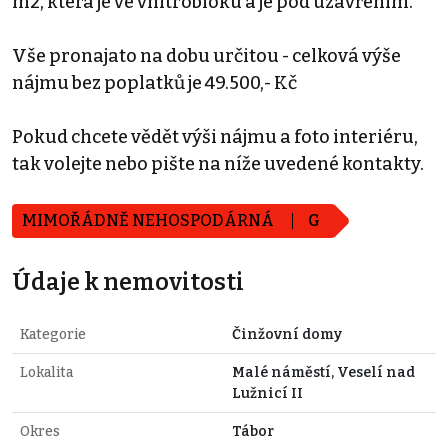
m2, která je ve vnitrobloku a je pod uzavřením.
Vše pronajato na dobu určitou - celková výše
nájmu bez poplatků je 49.500,- Kč
Pokud chcete vědět výši nájmu a foto interiéru,
tak volejte nebo pište na níže uvedené kontakty.
MIMOŘÁDNĚ NEHOSPODÁRNÁ
G
Údaje k nemovitosti
Kategorie
Činžovní domy
Lokalita
Malé náměstí, Veselí nad
Lužnicí II
Okres
Tábor