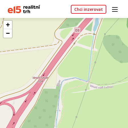
Chci inzerovat
+
−