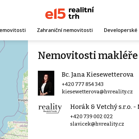
emovitosti
Zahraniční nemovitosti
Developerské 
Nemovitosti makléře 
Bc. Jana Kiesewetterova
+420 777 854 343
kiesewetterova@hvreality.cz
Horák & Vetchý s.r.o. 
+420 739 002 022
slavicek@hvreality.cz