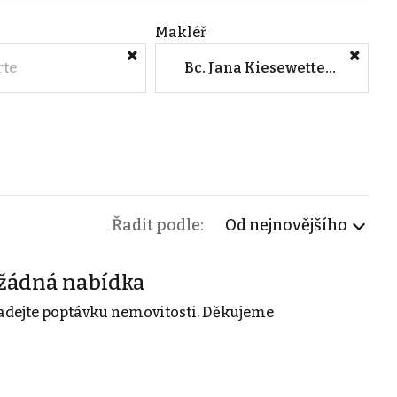
Makléř
rte
Bc. Jana Kiesewetterova (Horák & Vetchý s.r.o. - Moravské Budějovice)
Řadit podle:
Od nejnovějšího
žádná nabídka
adejte poptávku nemovitosti. Děkujeme