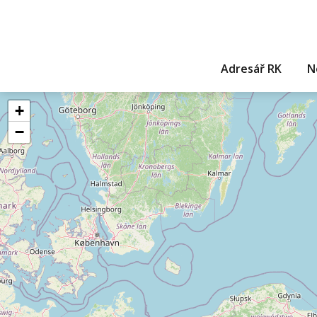
Adresář RK
N
+
−