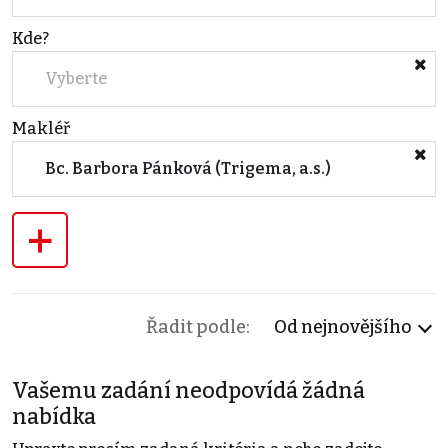
Kde?
Vyberte
Makléř
Bc. Barbora Pánková (Trigema, a.s.)
+
Řadit podle:
Od nejnovějšího
Vašemu zadání neodpovídá žádná
nabídka