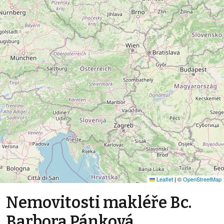
Leaflet
|
©
OpenStreetMap
Nemovitosti makléře Bc.
Barbora Pánková