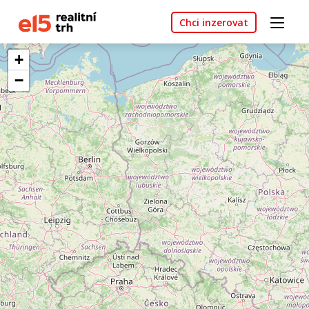
Chci inzerovat
+
−