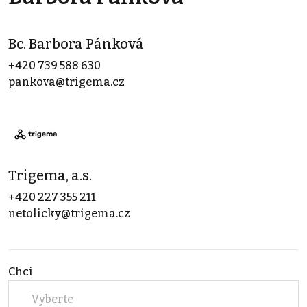
Bc. Barbora Pánková
+420 739 588 630
pankova@trigema.cz
Trigema, a.s.
+420 227 355 211
netolicky@trigema.cz
Chci
Vyberte