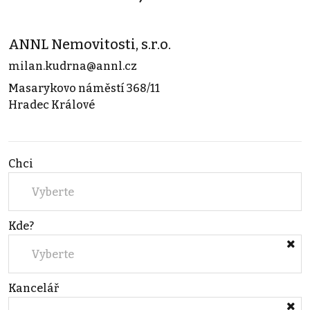
ANNL Nemovitosti, s.r.o.
milan.kudrna@annl.cz
Masarykovo náměstí 368/11
Hradec Králové
Chci
Vyberte
Kde?
Vyberte
Kancelář