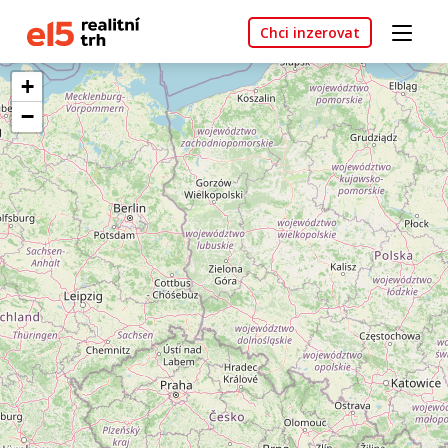
Chci inzerovat
+
−