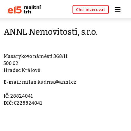
Chci inzerovat
ANNL Nemovitosti, s.r.o.
Masarykovo náměstí 368/11
500 02
Hradec Králové
E-mail:
milan.kudrna@annl.cz
IČ:
28824041
DIČ:
CZ28824041