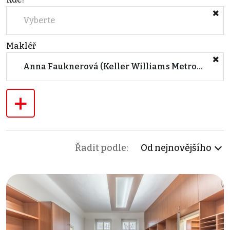
Vyberte
Makléř
Anna Fauknerová (Keller Williams Metropolitan)
+
Řadit podle:
Od nejnovějšího