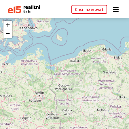
Chci inzerovat
+
−