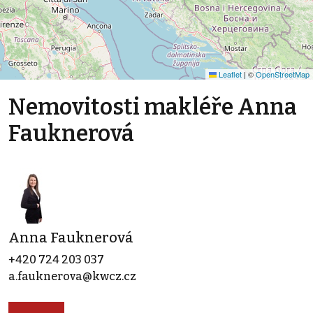
Leaflet
|
©
OpenStreetMap
Nemovitosti makléře Anna
Fauknerová
Anna Fauknerová
+420 724 203 037
a.fauknerova@kwcz.cz