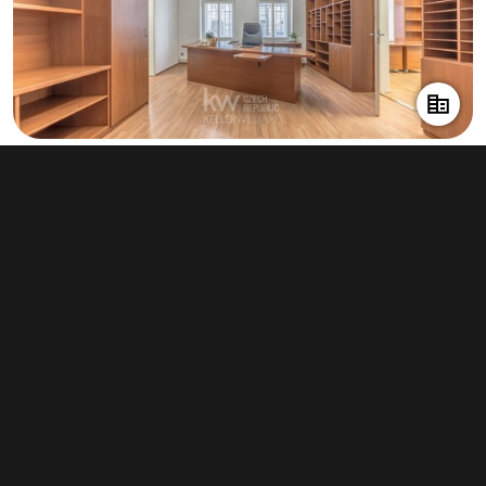
Pronájem obchodního prostoru 270 m²,
Praha - Bubeneč
60 000 Kč za měsíc
(2 667 Kč za m²/rok)
Typ
obchodní prostory
Plocha
270 m²
Obchodní podmínky
Pravidla inzerce
Ceník
Registrace
Kontakt