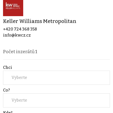
Keller Williams Metropolitan
+420 724 368 358
info@kwcz.cz
Počet inzerátů
1
Chci
Vyberte
Co?
Vyberte
Kde?