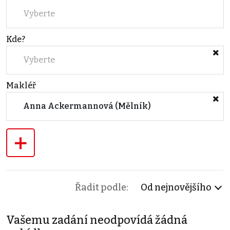
Vyberte
Kde?
Vyberte
Makléř
Anna Ackermannová (Mělník)
+
Řadit podle:
Od nejnovějšího
Vašemu zadání neodpovídá žádná