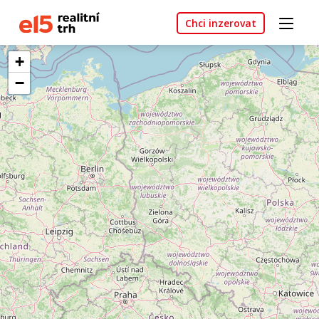
Chci inzerovat
+
−