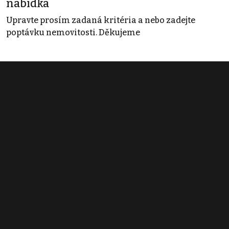
nabídka
Upravte prosím zadaná kritéria a nebo zadejte
poptávku nemovitosti. Děkujeme
Obchodní podmínky
Pravidla inzerce
Ceník
Registrace
Kontakt
© 2022 - 2026 Copyright CZECH NEWS CENTER a.s. a dodavatelé
obsahu |
Autorská práva k publikovaným materiálům
|
Podmínky pro
užívání služby informační společnosti
|
Informace o zpracování
osobních údajů
|
Cookies
|
Nastavení soukromí
|
Vlastnická
struktura
|
Jednotné kontaktní místo / Single Point of Contact
|
Podat
oznámení