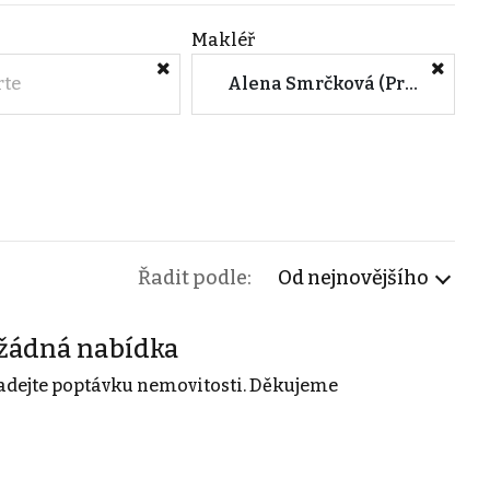
Makléř
rte
Alena Smrčková (Praha 5 - Smíchov)
Řadit podle:
Od nejnovějšího
žádná nabídka
adejte poptávku nemovitosti. Děkujeme