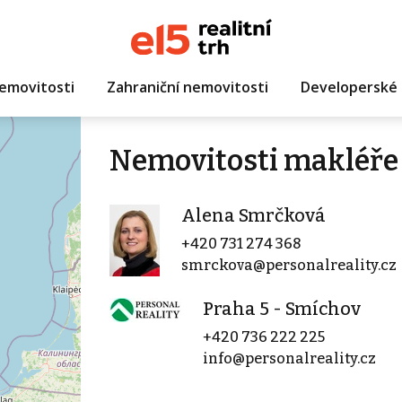
emovitosti
Zahraniční nemovitosti
Developerské 
Nemovitosti makléře
Alena Smrčková
+420 731 274 368
smrckova@personalreality.cz
Praha 5 - Smíchov
+420 736 222 225
info@personalreality.cz