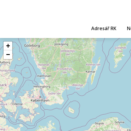
Adresář RK
N
+
−