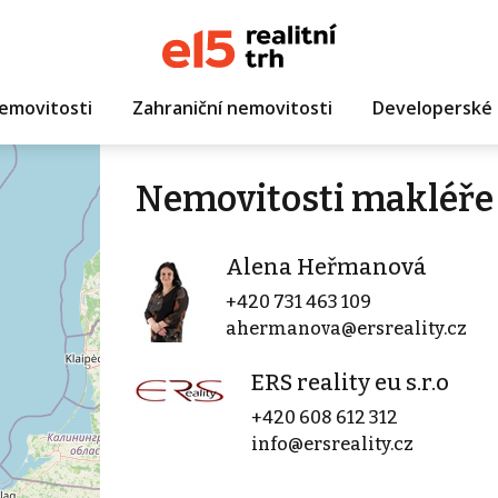
emovitosti
Zahraniční nemovitosti
Developerské 
Nemovitosti makléř
Alena Heřmanová
+420 731 463 109
ahermanova@ersreality.cz
ERS reality eu s.r.o
+420 608 612 312
info@ersreality.cz