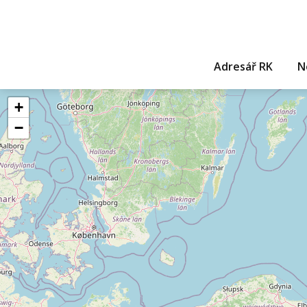
Adresář RK
N
+
−