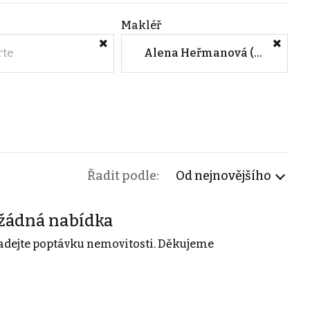
Makléř
rte
Alena Heřmanová (ERS reality eu s.r.o)
Řadit podle:
Od nejnovějšího
žádná nabídka
adejte poptávku nemovitosti. Děkujeme