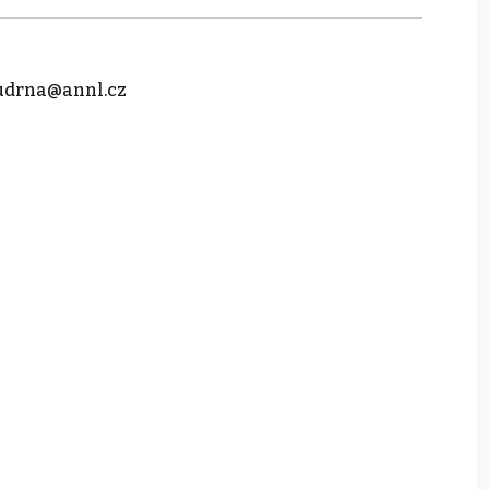
udrna@annl.cz