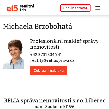
Chci inzerovat
Michaela Brzobohatá
Profesionální makléř správy
nemovitostí
+420 731 504 741
reality@reliasprava.cz
Zobraz 1 nabídku
RELIA správa nemovitostí s.r.o. Liberec
nám. Soukenné 115/6