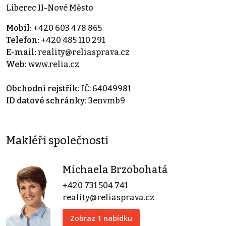
Liberec II-Nové Město
Mobil:
+420 603 478 865
Telefon:
+420 485 110 291
E-mail:
reality@reliasprava.cz
Web:
www.relia.cz
Obchodní rejstřík:
IČ: 64049981
ID datové schránky:
3envmb9
Makléři společnosti
Michaela Brzobohatá
+420 731 504 741
reality@reliasprava.cz
Zobraz 1 nabídku