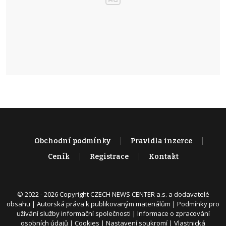
Obchodní podmínky
Pravidla inzerce
Ceník
Registrace
Kontakt
© 2022 - 2026 Copyright CZECH NEWS CENTER a.s. a dodavatelé
obsahu |
Autorská práva k publikovaným materiálům
|
Podmínky pro
užívání služby informační společnosti
|
Informace o zpracování
osobních údajů
|
Cookies
|
Nastavení soukromí
|
Vlastnická