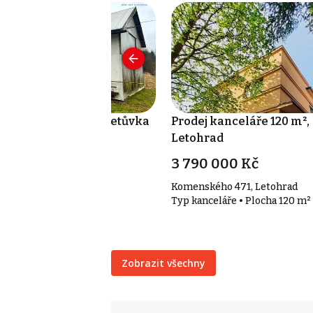
odej skladu 95 m², Řetůvka
Prodej kanceláře 120 m²,
Letohrad
 197 000 Kč
3 790 000 Kč
tůvka 132, Řetůvka
Komenského 471, Letohrad
p sklady • Plocha 95 m²
Typ kanceláře • Plocha 120 m²
Zobrazit všechny