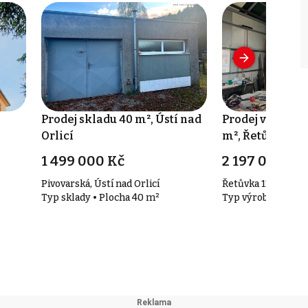
Prodej skladu 40 m², Ústí nad
Prodej výrobní
Orlicí
m², Řetůvka
1 499 000 Kč
2 197 000 Kč
Pivovarská, Ústí nad Orlicí
Řetůvka 132, Řetů
Typ sklady • Plocha 40 m²
Typ výroba • Ploc