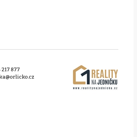
 217 877
ka@orlicko.cz