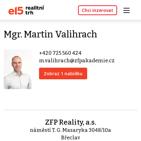
Chci inzerovat
Mgr. Martin Valihrach
+420 725 560 424
m.valihrach@zfpakademie.cz
Zobraz 1 nabídku
ZFP Reality, a.s.
náměstí T. G. Masaryka 3048/10a
Břeclav