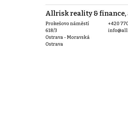
Allrisk reality & finance, 
Prokešovo náměstí
+420 770
618/3
info@all
Ostrava - Moravská
Ostrava