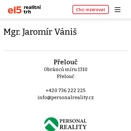
Chci inzerovat
Mgr. Jaromír Vániš
Přelouč
Obránců míru 1310
Přelouč
+420 736 222 225
info@personalreality.cz