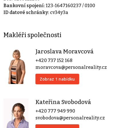
Bankovní spojení:
123-1647160237 / 0100
ID datové schránky:
cv34y3a
Makléři společnosti
Jaroslava Moravcová
+420 737 152 168
moravcova@personalreality.cz
Zobraz 1 nabídku
Kateřina Svobodová
+420 777 949 990
svobodova@personalreality.cz