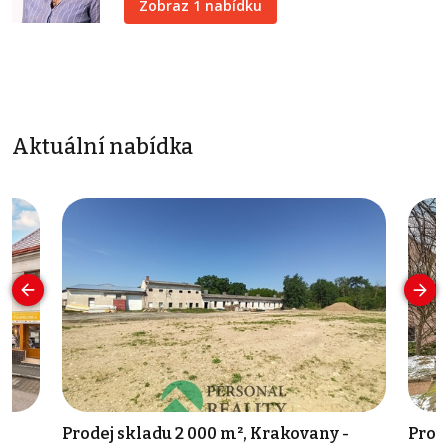
Zobraz 1 nabídku
Aktuální nabídka
č
Prodej skladu 2 000 m², Krakovany -
Pron