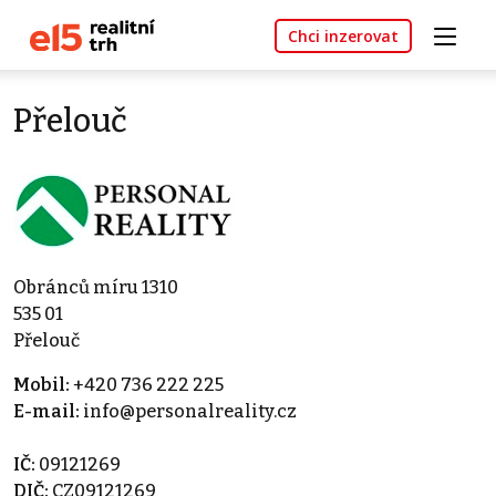
Chci inzerovat
Přelouč
Obránců míru 1310
535 01
Přelouč
Mobil:
+420 736 222 225
E-mail:
info@personalreality.cz
IČ:
09121269
DIČ:
CZ09121269