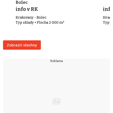
Božec
info v RK
info
Krakovany - Božec
Hrade
Typ sklady • Plocha 2 000 m²
Typ k
Zobrazit všechny