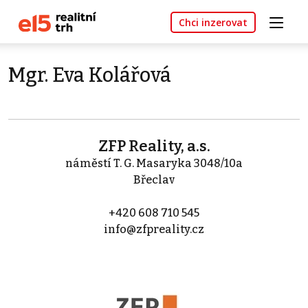
Chci inzerovat
Mgr. Eva Kolářová
ZFP Reality, a.s.
náměstí T. G. Masaryka 3048/10a
Břeclav
+420 608 710 545
info@zfpreality.cz