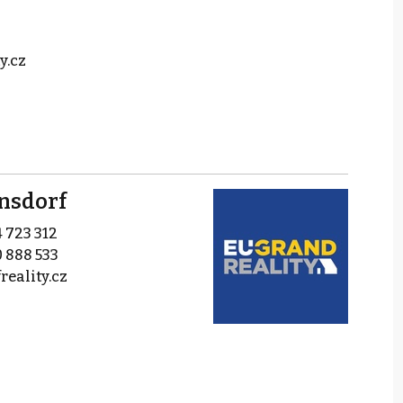
y.cz
rnsdorf
 723 312
 888 533
reality.cz