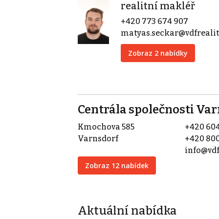
realitní makléř
+420 773 674 907
matyas.seckar@vdfrealit
Zobraz 2 nabídky
Centrála společnosti Va
Kmochova 585
+420 604
Varnsdorf
+420 800
info@vdf
Zobraz 12 nabídek
Aktuální nabídka