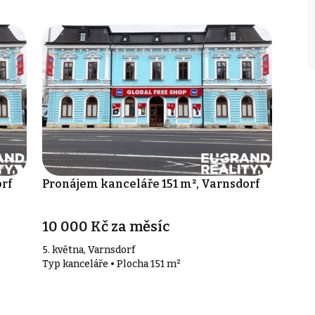
rf
Pronájem kanceláře 151 m², Varnsdorf
10 000 Kč za měsíc
5. května, Varnsdorf
Typ kanceláře • Plocha 151 m²