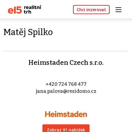
Chci inzerovat
Matěj Spilko
Heimstaden Czech s.r.o.
+420 724 768 477
jana.palova@residomo.cz
Zobraz 91 nabídek