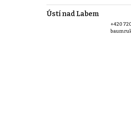
Ústí nad Labem
+420 720
baumruk