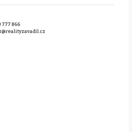
 777 866
@realityzavadil.cz