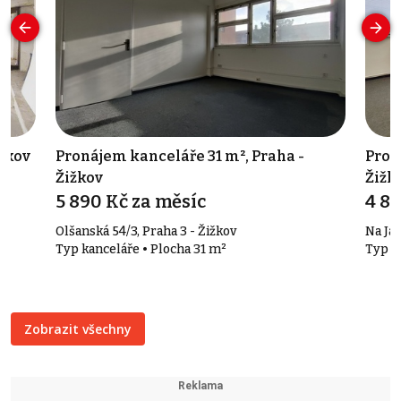
ižkov
Pronájem kanceláře 31 m², Praha -
Pron
Žižkov
Žižk
5 890 Kč za měsíc
4 82
Olšanská 54/3, Praha 3 - Žižkov
Na Jar
Typ kanceláře • Plocha 31 m²
Typ k
Zobrazit všechny