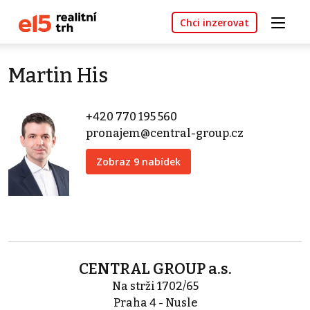
Chci inzerovat
Martin His
+420 770 195 560
pronajem@central-group.cz
Zobraz 9 nabídek
CENTRAL GROUP a.s.
Na strži 1702/65
Praha 4 - Nusle