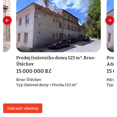
Prodej činžovního domu 523 m², Brno-
Prod
Útěchov
Ada
15 000 000 Kč
15 
Brno-Útěchov
Mírov
Typ činžovní domy • Plocha 523 m²
Typ č
Zobrazit všechny