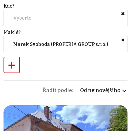
Kde?
Vyberte
Makléř
Marek Svoboda (PROPERIA GROUP s.r.o.)
+
Řadit podle:
Od nejnovějšího