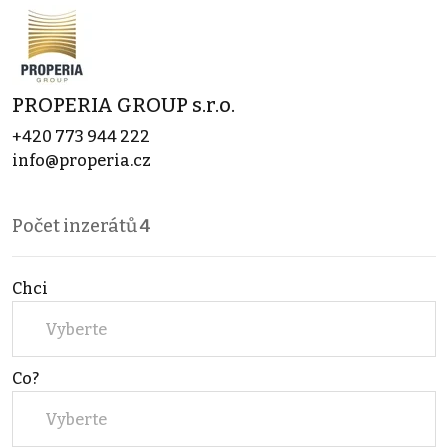
PROPERIA GROUP s.r.o.
+420 773 944 222
info@properia.cz
Počet inzerátů
4
Chci
Vyberte
Co?
Vyberte