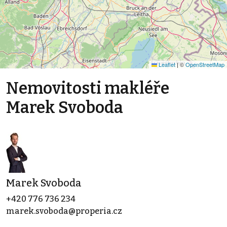
Leaflet
|
©
OpenStreetMap
Nemovitosti makléře
Marek Svoboda
Marek Svoboda
+420 776 736 234
marek.svoboda@properia.cz