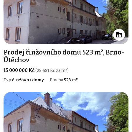
Prodej činžovního domu 523 m², Brno-
Útěchov
15 000 000 Kč
(28 681 Kč za m²)
Typ
činžovní domy
Plocha
523 m²