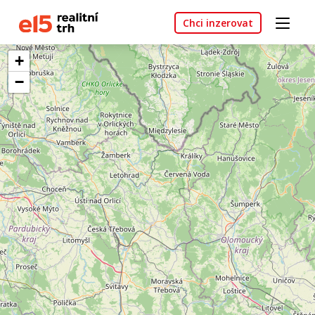
Chci inzerovat
+
−