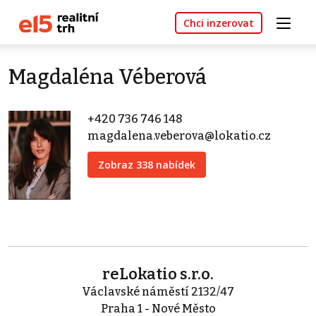
Chci inzerovat
Magdaléna Véberová
+420 736 746 148
magdalena.veberova@lokatio.cz
Zobraz 338 nabídek
reLokatio s.r.o.
Václavské náměstí 2132/47
Praha 1 - Nové Město