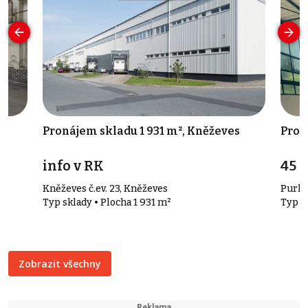
e
Pronájem skladu 1 931 m², Kněževes
Pron
info v RK
45 
Kněževes č.ev. 23, Kněževes
Purky
Typ sklady • Plocha 1 931 m²
Typ s
Zobrazit všechny