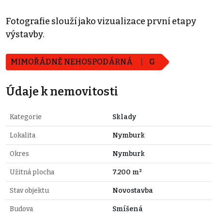
Fotografie slouží jako vizualizace první etapy
výstavby.
MIMOŘÁDNĚ NEHOSPODÁRNÁ
G
Údaje k nemovitosti
Kategorie
Sklady
Lokalita
Nymburk
Okres
Nymburk
Užitná plocha
7.200 m²
Stav objektu
Novostavba
Budova
Smíšená