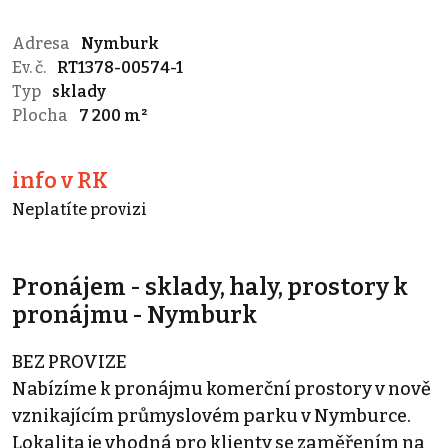
Adresa
Nymburk
Ev. č.
RT1378-00574-1
Typ
sklady
Plocha
7 200 m²
info v RK
Neplatíte provizi
Pronájem - sklady, haly, prostory k
pronájmu - Nymburk
BEZ PROVIZE
Nabízíme k pronájmu komerční prostory v nově
vznikajícím průmyslovém parku v Nymburce.
Lokalita je vhodná pro klienty se zaměřením na