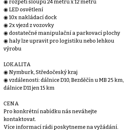
◉ rozpětí sloupů 24 metrů x 12 metrů
◉ LED osvětlení
◉ 10x nakládací dock
◉ 2x vjezd z vozovky
◉ dostatečné manipulační a parkovací plochy
◉ haly lze upravit pro logistiku nebo lehkou
výrobu
LOKALITA
◉ Nymburk, Středočeský kraj
◉ vzdálenosti: dálnice D10, Bezděčín u MB 25 km,
dálnice D11 jen 15 km
CENA
Pro konkrétní nabídku nás neváhejte
kontaktovat.
Více informací rádi poskytneme na vyžádání.