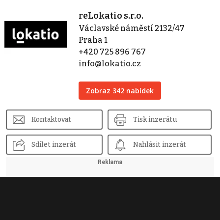
reLokatio s.r.o.
Václavské náměstí 2132/47
Praha 1
+420 725 896 767
info@lokatio.cz
Zobraz 342 nabídek
Kontaktovat
Tisk inzerátu
Sdílet inzerát
Nahlásit inzerát