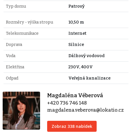
Typ domu
Patrový
Rozměry - výška stropu
10,50 m
Telekomunikace
Internet
Doprava
Silnice
Voda
Dálkový vodovod
Elektřina
230V, 400V
Odpad
Veřejná kanalizace
Magdaléna Véberová
+420 736 746 148
magdalena.veberova@lokatio.cz
Zobraz 338 nabídek