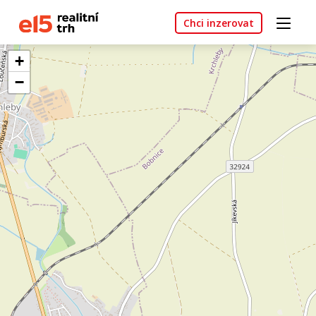
Chci inzerovat
+
−