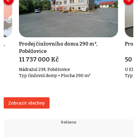
²,
Prodej činžovního domu 290 m²,
Pron
Poběžovice
11 737 000 Kč
50 
Nádražní 234, Poběžovice
U Ele
Typ činžovní domy • Plocha 290 m²
Typ k
Zobrazit všechny