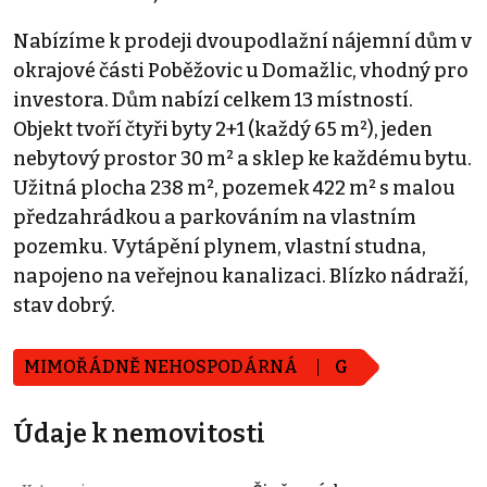
Nabízíme k prodeji dvoupodlažní nájemní dům v
okrajové části Poběžovic u Domažlic, vhodný pro
investora. Dům nabízí celkem 13 místností.
Objekt tvoří čtyři byty 2+1 (každý 65 m²), jeden
nebytový prostor 30 m² a sklep ke každému bytu.
Užitná plocha 238 m², pozemek 422 m² s malou
předzahrádkou a parkováním na vlastním
pozemku. Vytápění plynem, vlastní studna,
napojeno na veřejnou kanalizaci. Blízko nádraží,
stav dobrý.
MIMOŘÁDNĚ NEHOSPODÁRNÁ
G
Údaje k nemovitosti