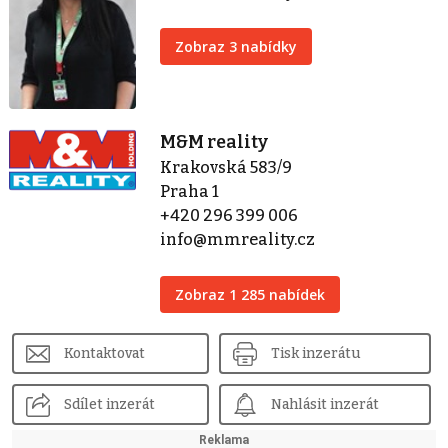
Zobraz 3 nabídky
M&M reality
Krakovská 583/9
Praha 1
+420 296 399 006
info@mmreality.cz
Zobraz 1 285 nabídek
Kontaktovat
Tisk inzerátu
Sdílet inzerát
Nahlásit inzerát