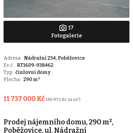
17
Fotogalerie
Adresa
Nádražní 234, Poběžovice
Ev. č.
RT1609-938462
Typ
činžovní domy
Plocha
290 m²
11 737 000 Kč
(40 472 Kč za m²)
Prodej nájemního domu, 290 m²,
Poběžovice, ul. Nádražní