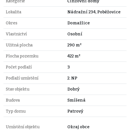
Kategorie
Činžovní domy
Lokalita
Nádražní 234, Poběžovice
Okres
Domažlice
Vlastnictví
Osobní
Užitná plocha
290 m²
Plocha pozemku
422 m²
Počet podlaží
3
Podlaží umístění
2. NP
Stav objektu
Dobrý
Budova
Smíšená
Typ domu
Patrový
Umístění objektu
Okraj obce