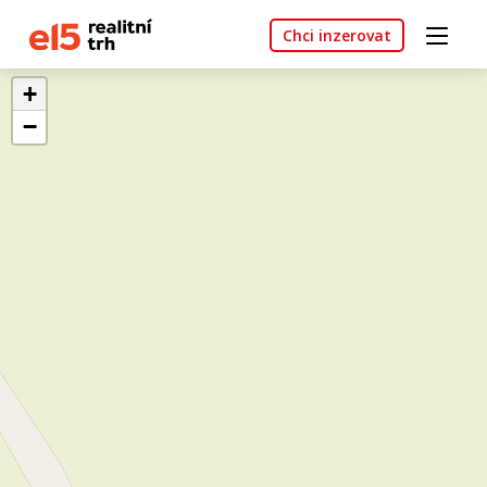
Chci inzerovat
+
−