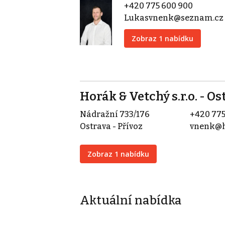
+420 775 600 900
Lukasvnenk@seznam.cz
Zobraz 1 nabídku
Horák & Vetchý s.r.o. - Os
Nádražní 733/176
+420 775
Ostrava - Přívoz
vnenk@hv
Zobraz 1 nabídku
Aktuální nabídka