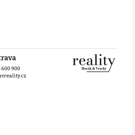
trava
 600 900
reality.cz