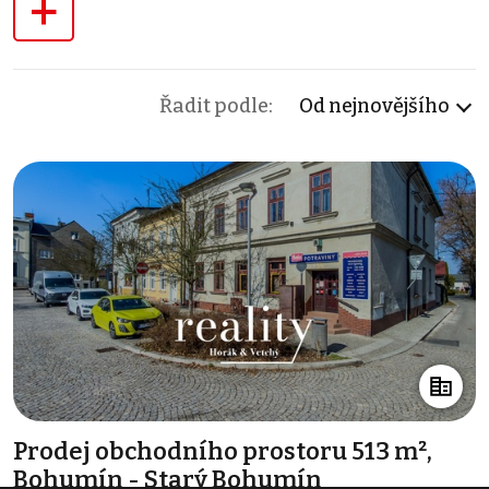
+
Řadit podle:
Od nejnovějšího
Prodej obchodního prostoru 513 m²,
Bohumín - Starý Bohumín