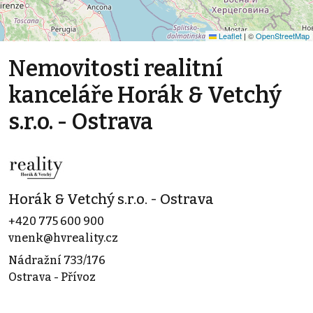
Leaflet
|
©
OpenStreetMap
Nemovitosti realitní
kanceláře Horák & Vetchý
s.r.o. - Ostrava
Horák & Vetchý s.r.o. - Ostrava
+420 775 600 900
vnenk@hvreality.cz
Nádražní 733/176
Ostrava - Přívoz