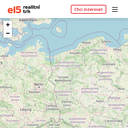
Chci inzerovat
+
−