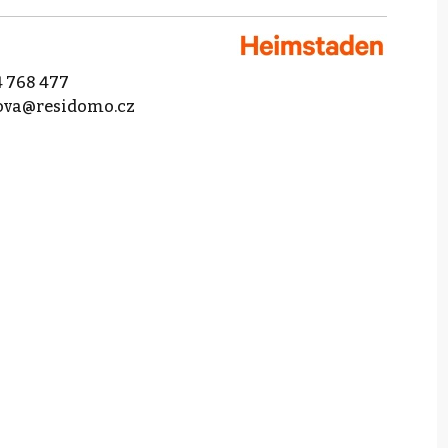
 768 477
lova@residomo.cz