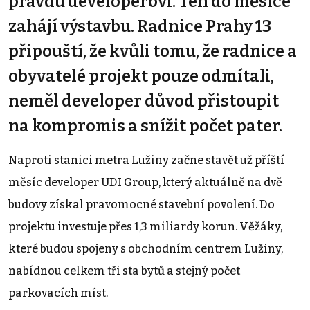
pravdu developerovi. Ten do měsíce
zahájí výstavbu. Radnice Prahy 13
připouští, že kvůli tomu, že radnice a
obyvatelé projekt pouze odmítali,
neměl developer důvod přistoupit
na kompromis a snížit počet pater.
Naproti stanici metra Lužiny začne stavět už příští
měsíc developer UDI Group, který aktuálně na dvě
budovy získal pravomocné stavební povolení. Do
projektu investuje přes 1,3 miliardy korun. Věžáky,
které budou spojeny s obchodním centrem Lužiny,
nabídnou celkem tři sta bytů a stejný počet
parkovacích míst.