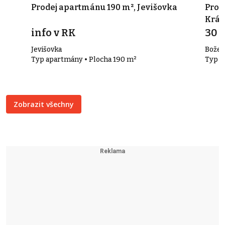
d
Prodej apartmánu 190 m², Jevišovka
Pron
Král
info v RK
30 
Jevišovka
Božet
Typ apartmány • Plocha 190 m²
Typ k
Zobrazit všechny