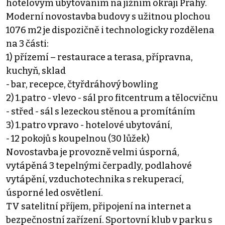
hotelovým ubytováním na jižním okraji Prahy.
Moderní novostavba budovy s užitnou plochou
1076 m2 je dispozičně i technologicky rozdělena
na 3 části:
1) přízemí – restaurace a terasa, přípravna,
kuchyň, sklad
- bar, recepce, čtyřdráhový bowling
2) 1.patro - vlevo - sál pro fitcentrum a tělocvičnu
- střed - sál s lezeckou stěnou a promítáním
3) 1.patro vpravo - hotelové ubytování,
- 12 pokojů s koupelnou (30 lůžek)
Novostavba je provozně velmi úsporná,
vytápěná 3 tepelnými čerpadly, podlahové
vytápění, vzduchotechnika s rekuperací,
úsporné led osvětlení.
TV satelitní příjem, připojení na internet a
bezpečnostní zařízení. Sportovní klub v parku s