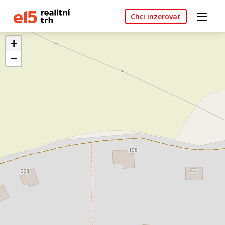
Chci inzerovat
+
−