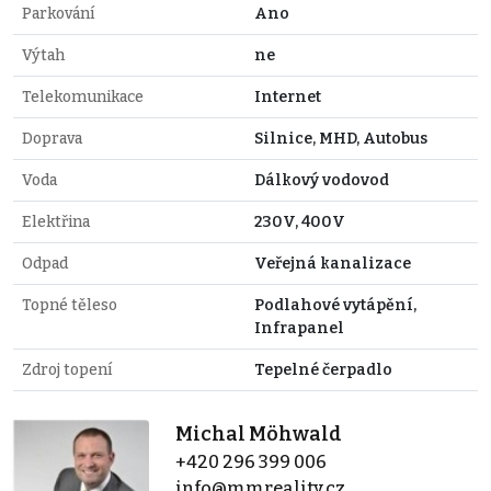
Parkování
Ano
Výtah
ne
Telekomunikace
Internet
Doprava
Silnice, MHD, Autobus
Voda
Dálkový vodovod
Elektřina
230V, 400V
Odpad
Veřejná kanalizace
Topné těleso
Podlahové vytápění,
Infrapanel
Zdroj topení
Tepelné čerpadlo
Michal Möhwald
+420 296 399 006
info@mmreality.cz