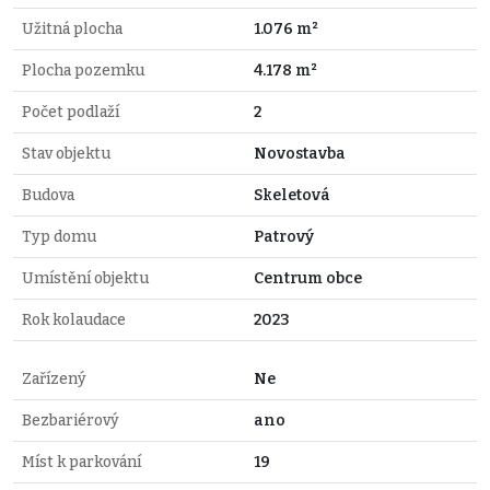
Užitná plocha
1.076 m²
Plocha pozemku
4.178 m²
Počet podlaží
2
Stav objektu
Novostavba
Budova
Skeletová
Typ domu
Patrový
Umístění objektu
Centrum obce
Rok kolaudace
2023
Zařízený
Ne
Bezbariérový
ano
Míst k parkování
19