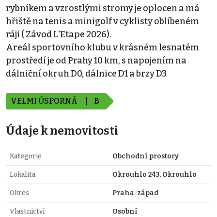
rybníkem a vzrostlými stromy je oplocen a má
hřiště na tenis a minigolf v cyklisty oblíbeném
ráji ( Závod L'Etape 2026).
Areál sportovního klubu v krásném lesnatém
prostředí je od Prahy 10 km, s napojením na
dálniční okruh D0, dálnice D1 a brzy D3
VELMI ÚSPORNÁ
B
Údaje k nemovitosti
Kategorie
Obchodní prostory
Lokalita
Okrouhlo 243, Okrouhlo
Okres
Praha-západ
Vlastnictví
Osobní