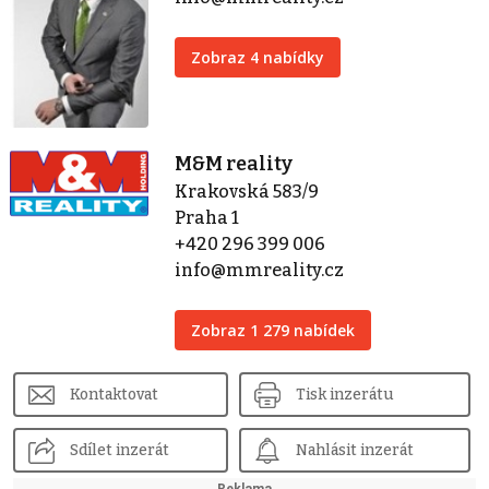
Zobraz 4 nabídky
M&M reality
Krakovská 583/9
Praha 1
+420 296 399 006
info@mmreality.cz
Zobraz 1 279 nabídek
Kontaktovat
Tisk inzerátu
Sdílet inzerát
Nahlásit inzerát