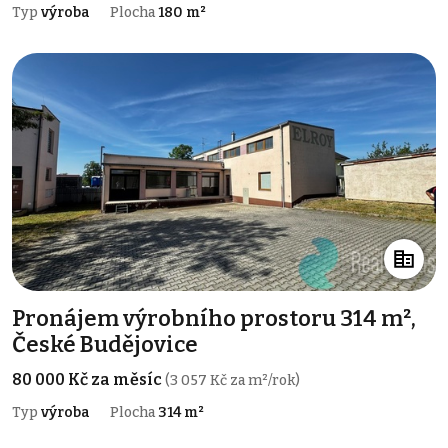
Typ
výroba
Plocha
180 m²
Pronájem výrobního prostoru 314 m²,
České Budějovice
80 000 Kč za měsíc
(3 057 Kč za m²/rok)
Typ
výroba
Plocha
314 m²