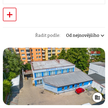
+
Řadit podle:
Od nejnovějšího