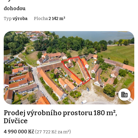
dohodou
Typ
výroba
Plocha
2 142 m²
Prodej výrobního prostoru 180 m²,
Dívčice
4 990 000 Kč
(27 722 Kč za m²)