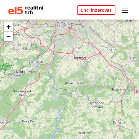
Chci inzerovat
+
−