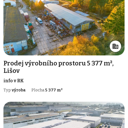
Prodej výrobního prostoru 5 377 m²,
Lišov
info v RK
Typ
výroba
Plocha
5 377 m²