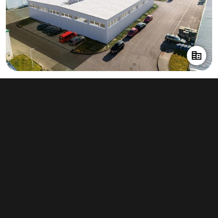
Pronájem výrobního prostoru 1 948 m²,
České Budějovice 4
243 500 Kč za měsíc
(1 500 Kč za m²/rok)
Typ
výroba
Plocha
1 948 m²