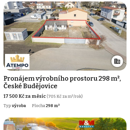
Pronájem výrobního prostoru 298 m²,
České Budějovice
17 500 Kč za měsíc
(705 Kč za m²/rok)
Typ
výroba
Plocha
298 m²