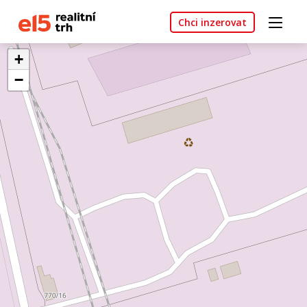
Chci inzerovat
+
−