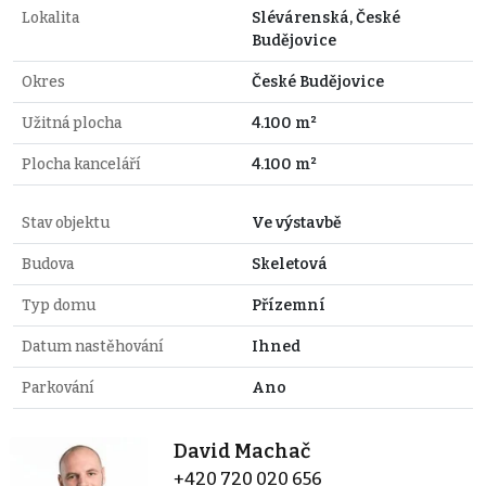
Lokalita
Slévárenská, České
Budějovice
Okres
České Budějovice
Užitná plocha
4.100 m²
Plocha kanceláří
4.100 m²
Stav objektu
Ve výstavbě
Budova
Skeletová
Typ domu
Přízemní
Datum nastěhování
Ihned
Parkování
Ano
David Machač
+420 720 020 656