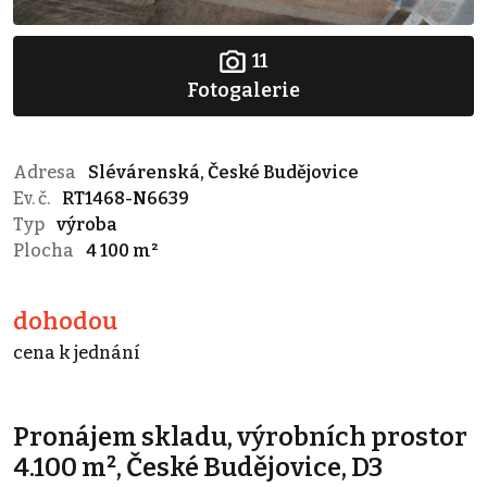
11
Fotogalerie
Adresa
Slévárenská, České Budějovice
Ev. č.
RT1468-N6639
Typ
výroba
Plocha
4 100 m²
dohodou
cena k jednání
Pronájem skladu, výrobních prostor
4.100 m², České Budějovice, D3