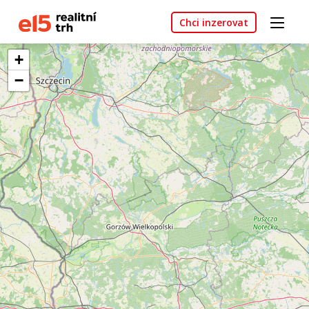
Chci inzerovat
+
−