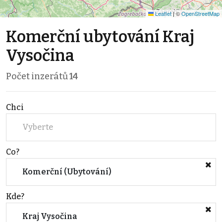
Leaflet
|
©
OpenStreetMap
Komerční ubytování Kraj
Vysočina
Počet inzerátů
14
Chci
Vyberte
Co?
Komerční (Ubytování)
Kde?
Kraj Vysočina