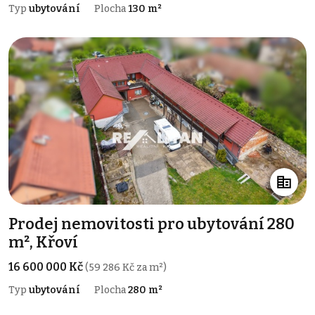
Typ
ubytování
Plocha
130 m²
Prodej nemovitosti pro ubytování 280
m², Křoví
16 600 000 Kč
(59 286 Kč za m²)
Typ
ubytování
Plocha
280 m²