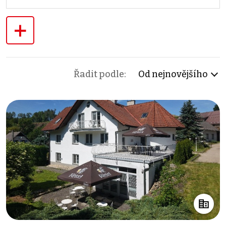
+
Řadit podle:
Od nejnovějšího