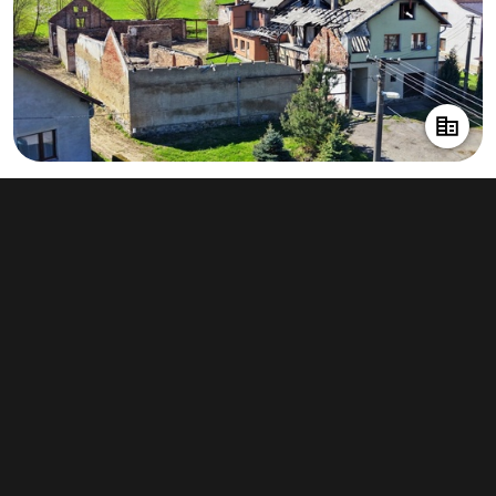
Prodej nemovitosti pro ubytování 250
m², Milíčov
3 199 000 Kč
(12 796 Kč za m²)
Typ
ubytování
Plocha
250 m²