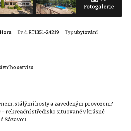
Fotogalerie
 Hora
Ev. č.
RT1351-24219
Typ
ubytování
rávního servisu
ménem, stálými hosty a zavedeným provozem?
c – rekreační středisko situované v krásné
ad Sázavou.