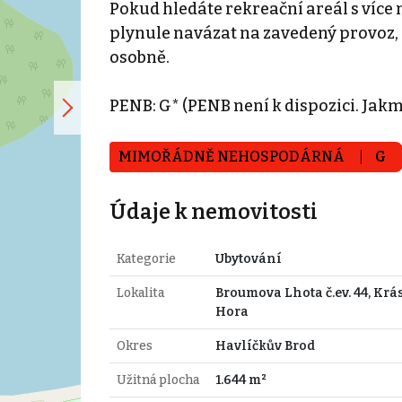
Pokud hledáte rekreační areál s více
plynule navázat na zavedený provoz,
osobně.
PENB: G* (PENB není k dispozici. Jakm
MIMOŘÁDNĚ NEHOSPODÁRNÁ
G
Údaje k nemovitosti
Kategorie
Ubytování
Lokalita
Broumova Lhota č.ev. 44, Krá
Hora
Okres
Havlíčkův Brod
Užitná plocha
1.644 m²