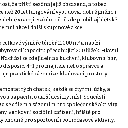
st, že příští sezóna je již obsazena, a to bez
ce než 20 let fungování vybudoval dobré jméno i
idelně vracejí. Každoročně zde probíhají dětské
firemní akce i další skupinové akce.
 celkové výměře téměř 11 000 m² a nabízí
ubytovací kapacitu přesahující 200 lůžek. Hlavní
Nachází se zde jídelna s kuchyní, klubovna, bar,
o dispozici 4+1 pro majitele nebo správce a
uje praktické zázemí a skladovací prostory.
samostatných chatek, každá se čtyřmi lůžky, a
vou kapacitu o další desítky míst. Součástí
a se sálem a zázemím pro společenské aktivity
ény, venkovní sociální zařízení, hřiště pro
y vhodné pro sportovní i volnočasové aktivity.