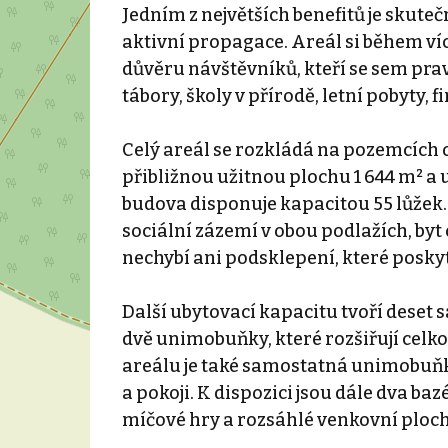
Jedním z největších benefitů je skutečno
aktivní propagace. Areál si během ví
důvěru návštěvníků, kteří se sem prav
tábory, školy v přírodě, letní pobyty, 
Celý areál se rozkládá na pozemcích o
přibližnou užitnou plochu 1 644 m² a 
budova disponuje kapacitou 55 lůžek. 
sociální zázemí v obou podlažích, byt 
nechybí ani podsklepení, které poskyt
Další ubytovací kapacitu tvoří deset 
dvě unimobuňky, které rozšiřují celko
areálu je také samostatná unimobuňk
a pokoji. K dispozici jsou dále dva baz
míčové hry a rozsáhlé venkovní ploch