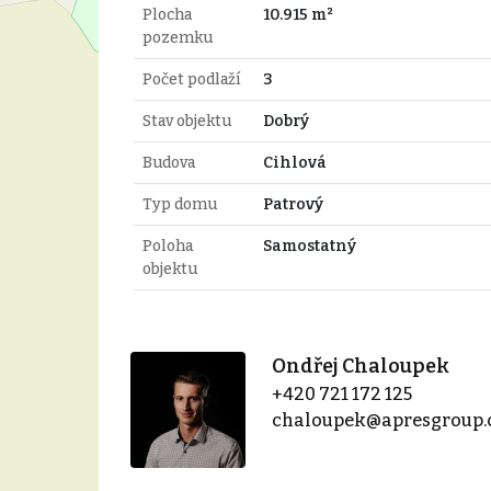
Plocha
10.915 m²
pozemku
Počet podlaží
3
Stav objektu
Dobrý
Budova
Cihlová
Typ domu
Patrový
Poloha
Samostatný
objektu
Ondřej Chaloupek
+420 721 172 125
chaloupek@apresgroup.