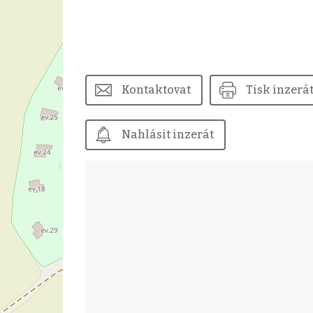
Kontaktovat
Tisk inzerá
Nahlásit inzerát