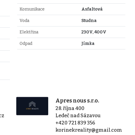
Komunikace
Asfaltová
Voda
Studna
Elektřina
230V, 400V
Odpad
Jímka
Apres nous s.r.o.
28. října 400
cz
Ledeč nad Sázavou
+420 721 839 356
korinekreality@gmail.com