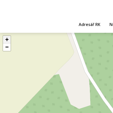
Adresář RK
N
+
−