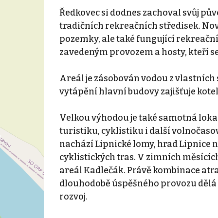
Ředkovec si dodnes zachoval svůj pů
tradičních rekreačních středisek. No
pozemky, ale také fungující rekreač
zavedeným provozem a hosty, kteří se
Areál je zásobován vodou z vlastních 
vytápění hlavní budovy zajišťuje kotel
Velkou výhodou je také samotná lokal
turistiku, cyklistiku i další volnočaso
nachází Lipnické lomy, hrad Lipnice 
cyklistických tras. V zimních měsících
areál Kadlečák. Právě kombinace atra
dlouhodobě úspěšného provozu dělá z 
rozvoj.