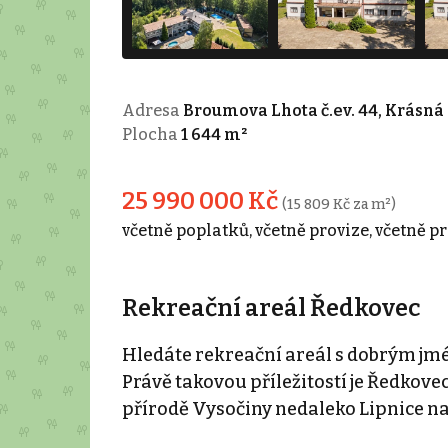
Adresa
Broumova Lhota č.ev. 44, Krásná
Plocha
1 644 m²
25 990 000 Kč
(15 809 Kč za m²)
včetně poplatků, včetně provize, včetně p
Rekreační areál Ředkovec
Hledáte rekreační areál s dobrým j
Právě takovou příležitostí je Ředkove
přírodě Vysočiny nedaleko Lipnice n