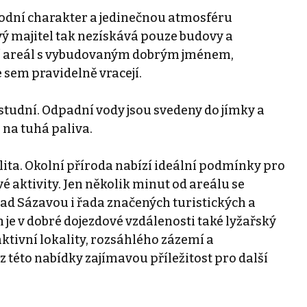
vodní charakter a jedinečnou atmosféru
vý majitel tak nezískává pouze budovy a
ní areál s vybudovaným dobrým jménem,
 sem pravidelně vracejí.
studní. Odpadní vody jsou svedeny do jímky a
 na tuhá paliva.
ita. Okolní příroda nabízí ideální podmínky pro
vé aktivity. Jen několik minut od areálu se
nad Sázavou i řada značených turistických a
 je v dobré dojezdové vzdálenosti také lyžařský
ktivní lokality, rozsáhlého zázemí a
této nabídky zajímavou příležitost pro další