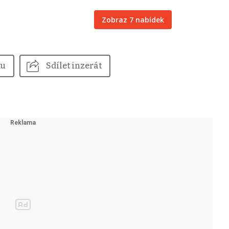
Zobraz 7 nabídek
tu
Sdílet inzerát