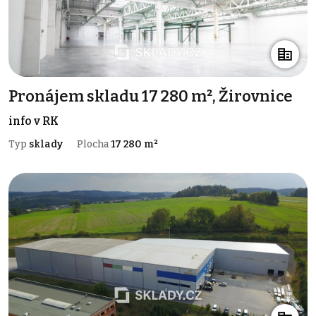
Pronájem skladu 17 280 m², Žirovnice
info v RK
Typ
sklady
Plocha
17 280 m²