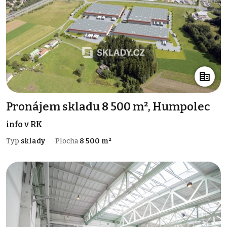
Pronájem skladu 8 500 m², Humpolec
info v RK
Typ
sklady
Plocha
8 500 m²