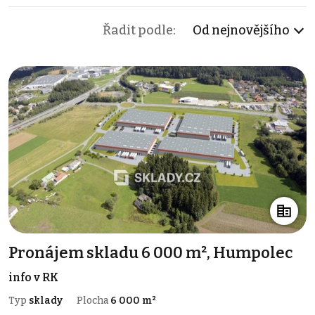
Řadit podle:
Od nejnovějšího
Pronájem skladu 6 000 m², Humpolec
info v RK
Typ
sklady
Plocha
6 000 m²