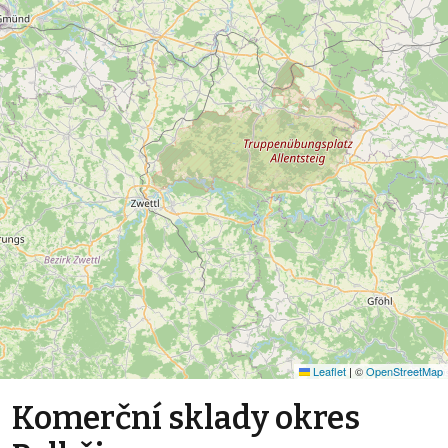
Leaflet
|
©
OpenStreetMap
Komerční sklady okres