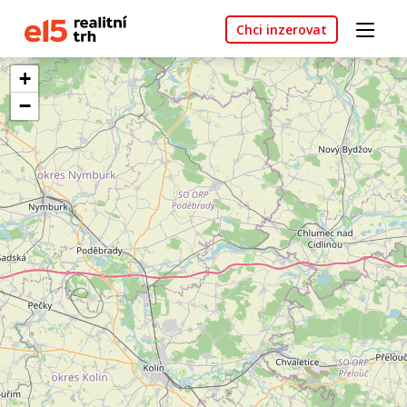
Chci inzerovat
+
−