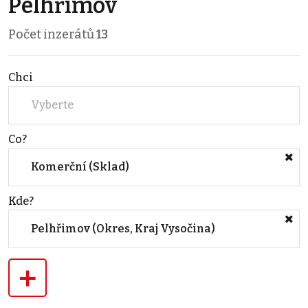
Pelhřimov
Počet inzerátů
13
Chci
Vyberte
Co?
Komerční (Sklad)
Kde?
Pelhřimov (Okres, Kraj Vysočina)
+