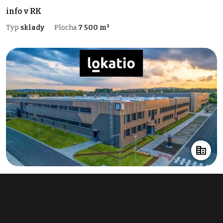
info v RK
Typ
sklady
Plocha
7 500 m²
Pronájem skladu 17 280 m², Žirovnice
info v RK
Typ
sklady
Plocha
17 280 m²