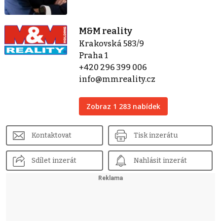
M&M reality
Krakovská 583/9
Praha 1
+420 296 399 006
info@mmreality.cz
Zobraz 1 283 nabídek
Kontaktovat
Tisk inzerátu
Sdílet inzerát
Nahlásit inzerát