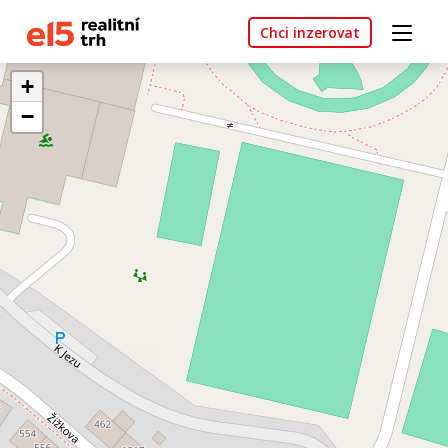
Chci inzerovat
+
−