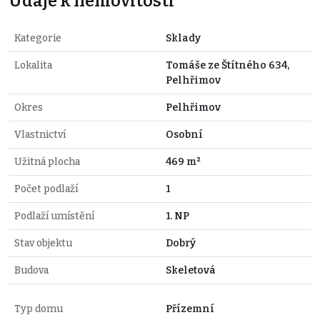
Údaje k nemovitosti
Kategorie
Sklady
Lokalita
Tomáše ze Štítného 634,
Pelhřimov
Okres
Pelhřimov
Vlastnictví
Osobní
Užitná plocha
469 m²
Počet podlaží
1
Podlaží umístění
1. NP
Stav objektu
Dobrý
Budova
Skeletová
Typ domu
Přízemní