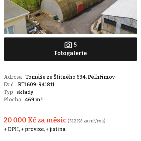
5
Fotogalerie
Adresa
Tomáše ze Štítného 634, Pelhřimov
Ev. č.
RT1609-941811
Typ
sklady
Plocha
469 m²
20 000 Kč za měsíc
(512 Kč za m²/rok)
+ DPH, + provize, + jistina