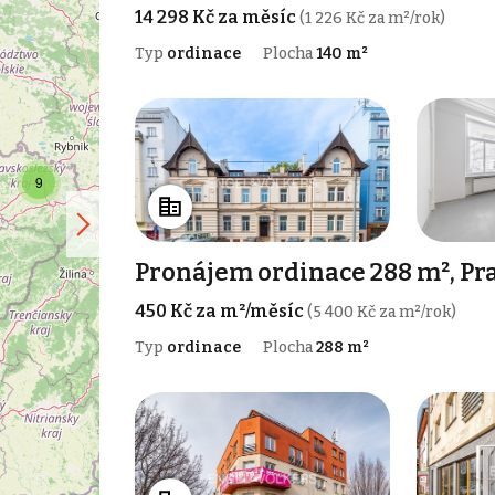
14 298 Kč za měsíc
(1 226 Kč za m²/rok)
Typ
ordinace
Plocha
140 m²
9
Pronájem ordinace 288 m², Pr
450 Kč za m²/měsíc
(5 400 Kč za m²/rok)
Typ
ordinace
Plocha
288 m²