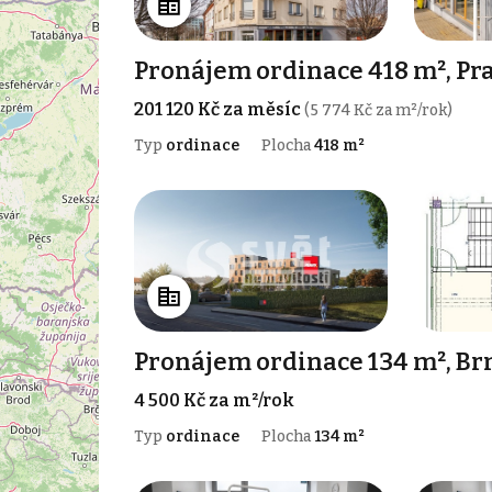
Pronájem ordinace 418 m², Pra
201 120 Kč za měsíc
(5 774 Kč za m²/rok)
Typ
ordinace
Plocha
418 m²
Pronájem ordinace 134 m², B
4 500 Kč za m²/rok
Typ
ordinace
Plocha
134 m²