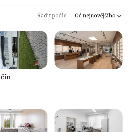
Řadit podle:
Od nejnovějšího
učín