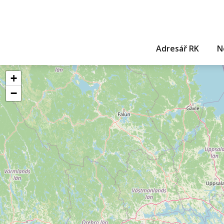
Adresář RK
N
+
−