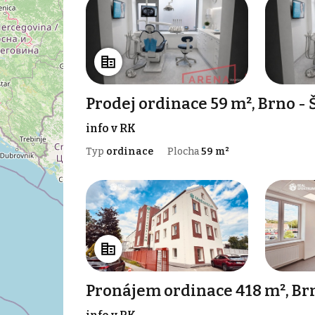
Prodej ordinace 59 m², Brno - 
info v RK
Typ
ordinace
Plocha
59 m²
Pronájem ordinace 418 m², Brn