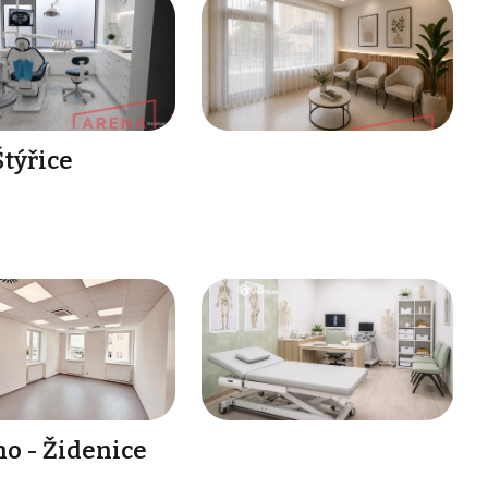
Štýřice
o - Židenice