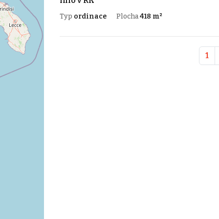
info v RK
Typ
ordinace
Plocha
418 m²
1