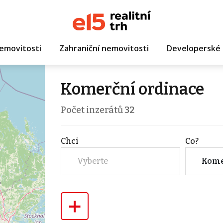
emovitosti
Zahraniční nemovitosti
Developerské 
Komerční ordinace
Počet inzerátů
32
Chci
Co?
Vyberte
Kome
+