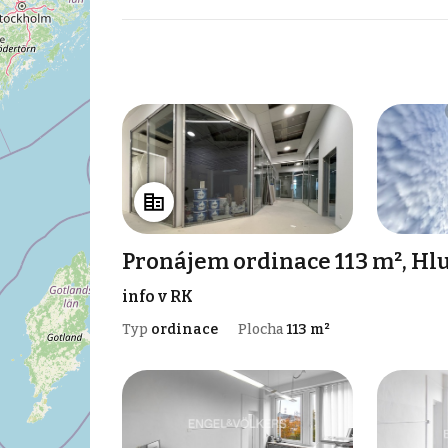
Pronájem ordinace 113 m², Hl
info v RK
Typ
ordinace
Plocha
113 m²